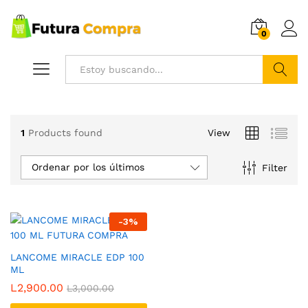
0
Buscar
1
Products found
View
Ordenar por los últimos
Filter
-
3
%
LANCOME MIRACLE EDP 100
ML
L
2,900.00
L
3,000.00