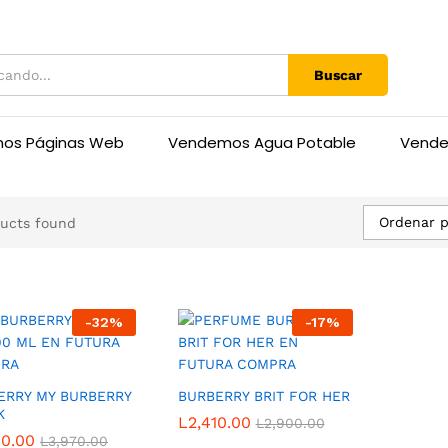
Buscar
mos Páginas Web
Vendemos Agua Potable
Vende
Ordenar p
ucts found
-
32
%
-
17
%
ERRY MY BURBERRY
BURBERRY BRIT FOR HER
K
L
L
2,410.00
2,410.00
L
L
2,900.00
2,900.00
00.00
00.00
L
L
3,970.00
3,970.00