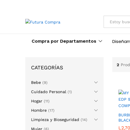
Categorías
Diseña
Compra por Departamentos
2
Prod
CATEGORÍAS
Bebe
(9)
Cuidado Personal
(1)
Hogar
(11)
Hombre
(17)
BURB
Limpieza y Bioseguridad
(14)
BLAC
L
L
2,7
2,7
Mujer
(6)